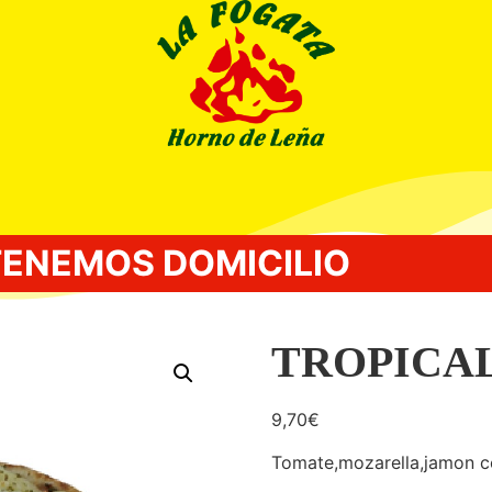
TENEMOS DOMICILIO
MAL
TROPICA
9,70
€
Tomate,mozarella,jamon c