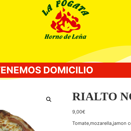
TENEMOS DOMICILIO
L
RIALTO 
9,00
€
Tomate,mozarella,jamon 